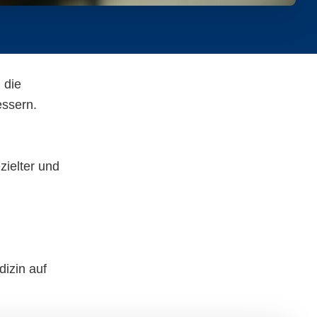
 die
essern.
ielter und
izin auf